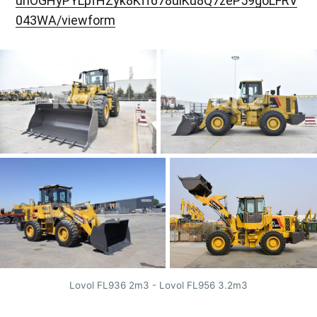
uhOGHyPYLpfHZyk8Kff678ulKu8Q7zeP59goLFRV
043WA/viewform
Lovol FL936 2m3 - Lovol FL956 3.2m3