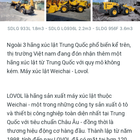
SDLG 933L 1.8m3 - SDLG LG936L 2.2m3 - SLDG 956F 3.6m3
Ngoài 3 hãng xúc lật Trung Quốc phổ biến kể trên,
thị trường Việt nam đang đón nhận thêm một
hãng xúc lật từ Trung Quốc với quy mô không
kém. Máy xúc lật Weichai - Lovol.
LOVOL là hãng sản xuất máy xúc lật thuộc
Weichai - một trong những công ty sản xuất ô tô
và thiết bị công nghiệp toàn diện nhất tại Trung
Quốc với tiêu chuẩn Châu Âu - đồng thời là
thương hiệu động cơ hàng đầu. Thành lập từ năm
1998, tính đến nay LOVOL đã có mặt tại hơn 120