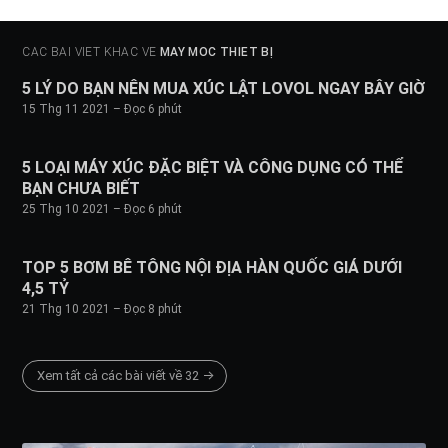
CÁC BÀI VIẾT KHÁC VỀ
MÁY MÓC THIẾT BỊ
5 LÝ DO BẠN NÊN MUA XÚC LẬT LOVOL NGAY BÂY GIỜ
15 Thg 11 2021
– Đọc 6 phút
5 LOẠI MÁY XÚC ĐẶC BIỆT VÀ CÔNG DỤNG CÓ THỂ
BẠN CHƯA BIẾT
25 Thg 10 2021
– Đọc 6 phút
TOP 5 BƠM BÊ TÔNG NỘI ĐỊA HÀN QUỐC GIÁ DƯỚI
4,5 TỶ
21 Thg 10 2021
– Đọc 8 phút
Xem tất cả các bài viết về 32 →