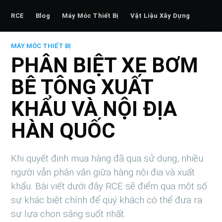
RCE
Blog
Máy Móc Thiết Bị
Vật Liệu Xây Dựng
MÁY MÓC THIẾT BỊ
PHÂN BIỆT XE BƠM
BÊ TÔNG XUẤT
KHẨU VÀ NỘI ĐỊA
HÀN QUỐC
Khi quyết định mua hàng đã qua sử dụng, nhiều
người vẫn phân vân giữa hàng nội địa và xuất
khẩu. Bài viết dưới đây RCE sẽ điểm qua một số
sự khác biệt chính để quý khách có thể đưa ra
sự lựa chọn sáng suốt nhất.