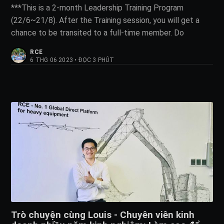
***This is a 2-month Leadership Training Program
(22/6~21/8). After the Training session, you will get a
chance to be transited to a full-time member. Do
RCE
6 THG 06 2023
•
ĐỌC 3 PHÚT
Trò chuyện cùng Louis - Chuyên viên kinh