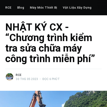
RCE
Blog
Máy Móc Thiết Bị
Vật Liệu Xây Dựng
NHẬT KÝ CX -
“Chương trình kiểm
tra sửa chữa máy
công trình miễn phí”
RCE
30 THG 05 2023
•
ĐỌC 6 PHÚT