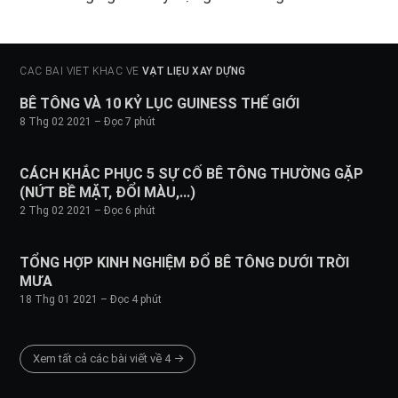
CÁC BÀI VIẾT KHÁC VỀ
VẬT LIỆU XÂY DỰNG
BÊ TÔNG VÀ 10 KỶ LỤC GUINESS THẾ GIỚI
8 Thg 02 2021
– Đọc 7 phút
CÁCH KHẮC PHỤC 5 SỰ CỐ BÊ TÔNG THƯỜNG GẶP
(NỨT BỀ MẶT, ĐỔI MÀU,...)
2 Thg 02 2021
– Đọc 6 phút
TỔNG HỢP KINH NGHIỆM ĐỔ BÊ TÔNG DƯỚI TRỜI
MƯA
18 Thg 01 2021
– Đọc 4 phút
Xem tất cả các bài viết về 4 →