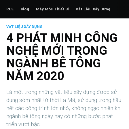
RCE
Blog
Máy Móc Thiết Bị
Vật Liệu Xây Dựng
VẬT LIỆU XÂY DỰNG
4 PHÁT MINH CÔNG
NGHỆ MỚI TRONG
NGÀNH BÊ TÔNG
NĂM 2020
Là một trong những vật liệu xây dựng được sử
dụng sớm nhất từ thời La Mã, sử dụng trong hầu
hết các công trình lớn nhỏ, không ngạc nhiên khi
ngành bê tông ngày nay có những bước phát
triển vượt bậc.